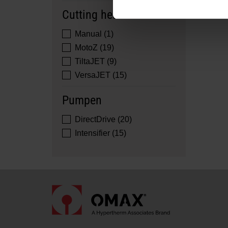
Cutting heads
Manual (1)
MotoZ (19)
TiltaJET (9)
VersaJET (15)
Pumpen
DirectDrive (20)
Intensifier (15)