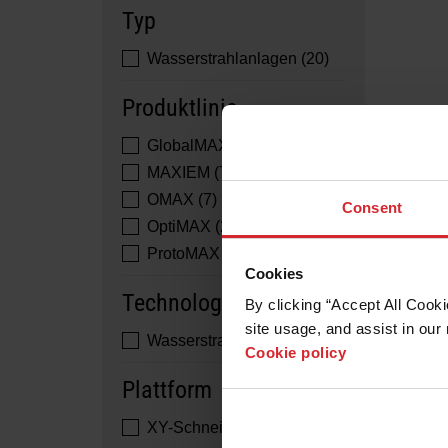
Typ
Wasserstrahlanlagen (20)
Produktlinie
GlobalMAX (3)
MAXIEM (7)
OMAX (7)
Consent
OptiMAX (2)
ProtoMAX (1)
Cookies
Technologie
By clicking “Accept All Cooki
site usage, and assist in our 
Wasserstrahl (20)
Cookie policy
Plattform
XY-Schneiden (20)