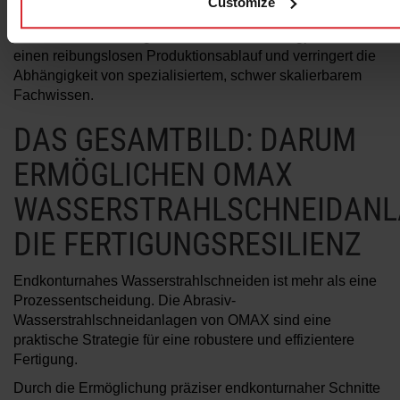
Customize
steuern.
Diese Flexibilität sorgt selbst bei Personalengpässen für
einen reibungslosen Produktionsablauf und verringert die
Abhängigkeit von spezialisiertem, schwer skalierbarem
Fachwissen.
DAS GESAMTBILD: DARUM
ERMÖGLICHEN OMAX
WASSERSTRAHLSCHNEIDAN
DIE FERTIGUNGSRESILIENZ
Endkonturnahes Wasserstrahlschneiden ist mehr als eine
Prozessentscheidung. Die Abrasiv-
Wasserstrahlschneidanlagen von OMAX sind eine
praktische Strategie für eine robustere und effizientere
Fertigung.
Durch die Ermöglichung präziser endkonturnaher Schnitte