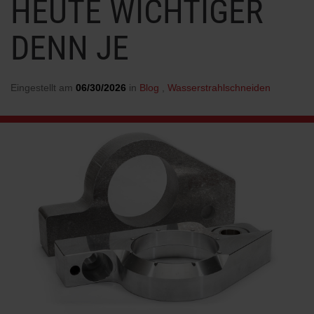
HEUTE WICHTIGER
DENN JE
ERFAHREN SIE MEHR ÜBER DAS
WASSERSTRAHLSCHNEIDEN
Eingestellt am
06/30/2026
in
Blog
,
Wasserstrahlschneiden