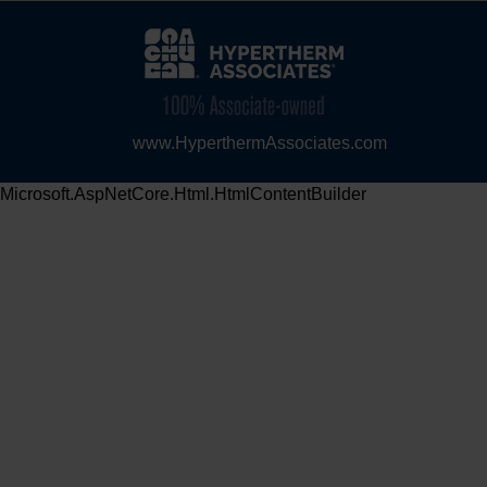
www.HyperthermAssociates.com
Microsoft.AspNetCore.Html.HtmlContentBuilder