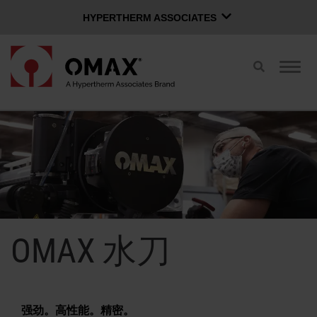
HYPERTHERM ASSOCIATES
HYPERTHERM ASSOCIATES
切
切
Hypertherm海宝等离子
换
换
OMAX 水刀
搜
导
索
航
中文 (简体)
软件组
登录页面
联系经销商
购买水刀
OMAX 水刀
OMAX 创新
OMAX 好处
强劲。高性能。精密。