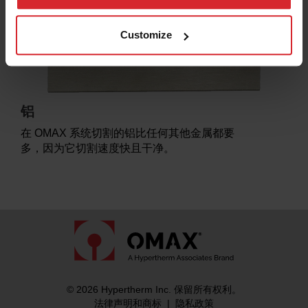
Customize
铝
黄
在 OMAX 系统切割的铝比任何其他金属都要
使用
多，因为它切割速度快且干净。
割
© 2026 Hypertherm Inc. 保留所有权利。
法律声明和商标
|
隐私政策