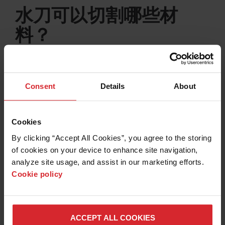
水刀可以切割哪些材
了解水刀
料？
金属
天然材料
复合材料
塑料
Consent
Details
About
金属
Cookies
水刀设备可以切割所有类型的金属：硬化工具钢、铝、
By clicking “Accept All Cookies”, you agree to the storing 
钛以及许多被证明难以用其他工具或工艺切割的异金
of cookies on your device to enhance site navigation, 
属。用水刀切割得到的棱边光滑、无烧痕、裂纹或多余
analyze site usage, and assist in our marketing efforts. 
的毛刺。此外，由于水刀是一种冷切割方法，因此不存
Cookie policy
在热影响区。
ACCEPT ALL COOKIES