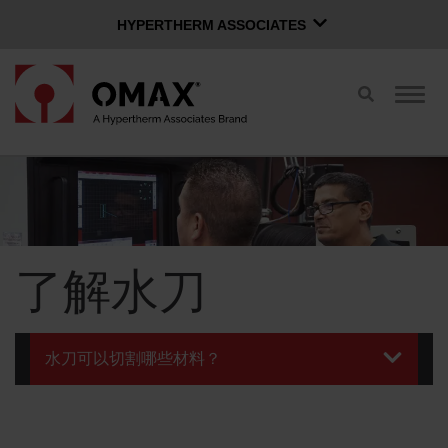
HYPERTHERM ASSOCIATES
HYPERTHERM ASSOCIATES
切
切
Hypertherm海宝等离子
换
换
OMAX 水刀
搜
导
索
航
中文 (简体)
软件组
登录页面
联系经销商
了解水刀
购买水刀
OMAX 创新
水刀可以切割哪些材料？
OMAX 好处