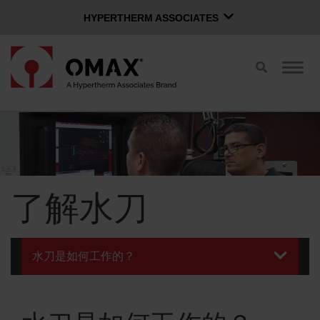
HYPERTHERM ASSOCIATES
HYPERTHERM ASSOCIATES
切
切
Hypertherm海宝等离子
换
换
OMAX 水刀
搜
导
索
航
中文 (简体)
软件组
登录页面
联系经销商
了解水刀
购买水刀
OMAX 创新
水刀是如何工作的？
OMAX 好处