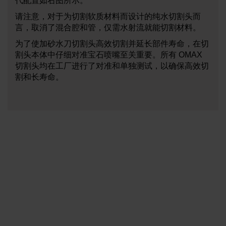
代配置如右图所示。
请注意，对于为切割软质材料而设计的纯水切割头而
言，取消了混合腔和管，仅需水射流就能切割材料。
为了使加砂水刀切割头高效切割并延长部件寿命，在切
割头本体中仔细对准宝石喷嘴至关重要。所有 OMAX
切割头均在工厂进行了对准和单独测试，以确保高效切
割和长寿命。
联系您当地的 OMAX 经销商了解
更多信息