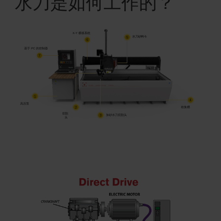
水刀是如何工作的？
了解水刀
X-Y 横移系统
5
水刀砂料斗
6
基于 PC 的控制器
7
1
4
高压泵
2
收集槽
切割
3
加砂水刀切割头
头