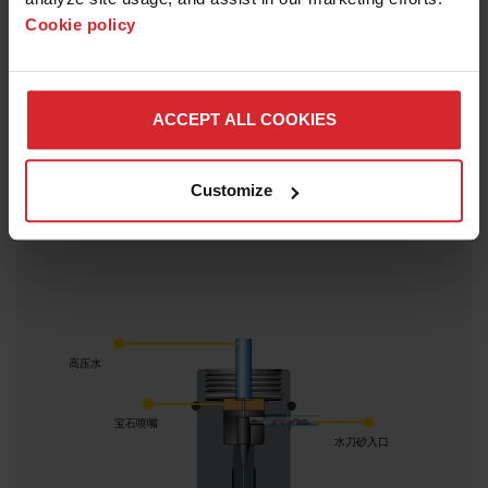
泵。直驱泵比传统液压增压泵更高效，因此它可以
Cookie policy
向切割头提供更大的净功率，从而使切割速度更
快。它安静、清洁，没有混乱的液压泄漏的风险。
此外，直驱泵结构简单，容易进行故障检修和维
护。OMAX EnduroMAX 泵的预防性维护间隔为
ACCEPT ALL COOKIES
1000 小时，提供了可靠的低成本运行。
Customize
高压水
宝石喷嘴
水刀砂入口