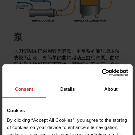
泵
水刀切割系统采用较为老款、更复杂的液压增压泵
或较为新款、更简单的曲轴驱动三缸柱塞泵。曲轴
泵本质上比增压泵更高效，因为它们不需要一个掠
夺动力的液压系统。曲轴驱动是一个纯机械的直接
驱动系统，摩擦损失最小，因此效率通常在 85%
至 90% 之间。这意味着提供给驱动电机的 85% 或
Consent
Details
About
更多的电力可以实际输送到切割头，而增压器通常
只有 65% 或更少。以前，密封件和止回阀寿命长
是增压泵的一大优势，但随着密封件设计和材料的
Cookies
不断改进以及陶瓷阀门元件的广泛使用和成本的降
低，曲轴泵在 60,000 PSI（4,137 巴）范围内运行
By clicking “Accept All Cookies”, you agree to the storing 
时也具有较长的维护间隔和出色的可靠性。
of cookies on your device to enhance site navigation, 
OMAX 的所有系统都专门使用高效的曲轴驱动直驱
analyze site usage, and assist in our marketing efforts. 