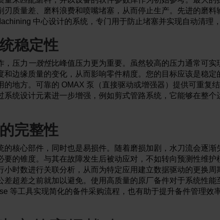
削刃质量差、磨料浪费和喷嘴堵塞，从而停止生产。先进的磨料
tMachining 中心设计的系统，专门用于防止堵塞并实现自动清
统稳定性
作，压力
一致性
比峰值压力更为重要。虽然较高的压力通常可实
度和边缘质量的变化，从而影响零件精度。您的目标应该是稳定
用的地方。可靠的 OMAX 泵（直接驱动或增强器）提供可重复
过系统设计元素进一步增强，例如剪式管路系统，它能够在整个
。
的完整性
统的核心部件，同时也是易损件。随着磨损加剧，水刀流会逐渐
必要的锥度。与其在故障发生后被动应对，不如转向预测性维护
行小时数进行关联分析，从而为特定应用建立数据驱动的更换周
公差超差之前就加以避免。使用高质量的原厂备件对于系统性能
dgebase 等工具实现简化的备件采购流程，也有助于提升备件管理