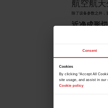
航空航天
除了设备参数之外，
近净成形切
近净成形切割是指使
通过降低两项主要成
或消除了耗时的二次加
0.050" 之间，
Consent
缩短交付周期并降低
利用软件实
Cookies
By clicking “Accept All Cooki
现代控制软件是生产
site usage, and assist in our 
料。要将此方法付诸
Cookie policy
查，就可能避免高价值材
具路径，这一方法也被 
高公差零件