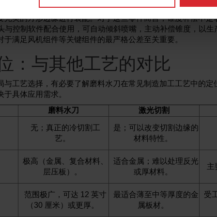
工艺的自然特征，尤其是在厚材料中。虽然通常可忽略不计，但
要完美的方形边缘进行装配。对于这些零件而言，锥度补偿不是
切割头与控制软件配合使用，可自动倾斜喷嘴，主动补偿锥度，以生
对于满足风机组件等关键组件的最严格公差至关重要。
位：与其他工艺的对比
局与工艺选择，有必要了解磨料水刀在常见制造加工工艺中的定
决于具体应用需求。
磨料水刀
激光切割
无；真正的冷切割工
是；可以改变切割边缘的
艺。
材料特性。
极高（金属、复合材料、
适合金属；难以处理反光
主
层压板）。
或厚材料。
范围极广，可达 12 英寸
最适合薄至中等厚度的金
受工
（30 厘米）或更厚。
属板材。