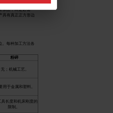
它可能是航空航天部
奢侈品，而是必需
产具有真正正方形边
位。每种加工方法各
粉碎
无；机械工艺。
要用于金属和塑料。
具长度和机床刚度的
限制。