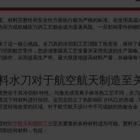
度、材料完整性和安全性方面执行极为严格的标准。在使用高成
热应力或机械应力的工艺都会成为显著风险。一旦影响零件的物
决了这一核心挑战。水刀具的冷切割工艺消除了热变形，保持了
刀切割航空零件，您必须掌握其工艺变量并采用先进的生产策略
刀操作，从而提高生产率、最大限度地提高材料产量，并确保每
料水刀对于航空航天制造至
优势在于其冷切削 特性。与激光或等离子体等热工艺不同，水刀
况下对材料进行蚀切。这完全防止了热影响区 (HAZ) 的形成
可逆转地改变的区域。对于航空航天设计中不可或缺的热敏合金，不
理对
航空航天和国防工业
至关重要的各种材料成为可能。磨料水
切割任何材料，包括：