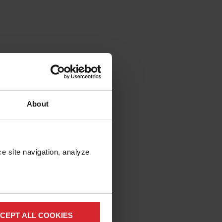
后续精加工。该策略
，并最大限度地减少
 0.020" 至
行近净成形生产，可以
About
e site navigation, analyze 
能能够显著节约材
。这一简单的快速检
软件能够自动计算最佳工
中。
CEPT ALL COOKIES