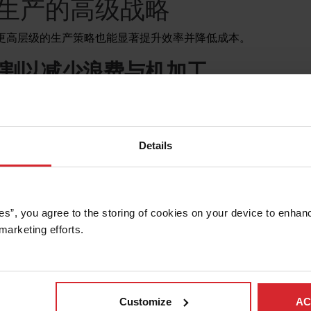
生产的高级战略
更高层级的生产策略也能显著提升效率并降低成本。
割以减少浪费与机加工
用水刀将零件切割至非常接近最终尺寸，仅保留极少加工余量供
本来减少单件总成本：它大大减少了昂贵的航空航天材料的浪费
工。在实施过程中，需要与下游机加工部门协同确定最佳余量，一般在
以在水刀切割效率与最终机加工效率之间取得平衡。通过采用水刀进
Details
整体制造成本。
现智能排样和路径规划
es”, you agree to the storing of cookies on your device to enhanc
战略家。共边切割（即两个相邻零件共用一条切割线）等高级功
marketing efforts. 
实践，请务必在切割整板之前使用软件的模拟功能验证排样布局
料造成数千美元的损失。OMAX IntelliMAX 这样的先进
Waterjet West 等成功的加工企业应用于其航空航天客户项目
的锥度补偿
Customize
AC