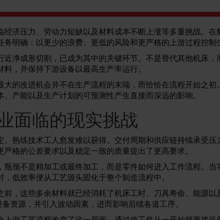
临经济压力、劳动力短缺以及材料成本不断上涨等多重挑战。在
任务明确：以更少的浪费、更低的风险和更严格的上游过程控制
行近净成形切割，已成为其中的关键环节。不是替代其他机床，
材料，并保持下游设备以最高生产率运行。
最大的改进机会并不在生产流程的末端，而恰恰在流程开始之初
本、产能以及生产计划的可预测性产生直接而深远的影响。
业面临的现实挑战
定。熟练技术工人愈发难以获得。交付周期和供应链持续承受压
更严格的公差要求以及稳定一致的质量提出了更高要求。
，瓶颈不是精加工或最终加工，而是零件如何进入工作流程。当
时，低效率便从工艺源头固化于整个制造流程中。
之前，这些多余材料就已经消耗了机床工时、刀具寿命、能源以
 设备资源，并引入波动因素，进而影响后续各道工序。
化上游工艺流程改变了这一局面。通过使工件从一开始就更接近