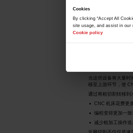
混合材料组件
Cookies
对热输入敏感的特
By clicking “Accept All Cooki
热变形、微裂纹或材
site usage, and assist in our 
来消除这些风险。
Cookie policy
通过单一工艺切割几
移动。这可减少处理
让关键设备
CNC 机床是车间
当这些设备将大量时
移至上游环节，使 C
通过将粗切割转移到
CNC 机床花费
编程变得更加一致
减少粗加工操作造
近网切割不仅仅是速