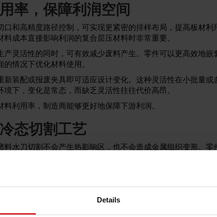
用率，保障利润空间
切口和高精度路径控制，可实现更紧密的排样布局，提高板材利
材料成本直接影响利润的复合层压材料时非常重要。
生产灵活性的同时，可有效减少废料产生。零件可以更高效地嵌
能的情况下优化材料使用。
重新装配或报废夹具即可适应设计变化。这种灵活性在小批量或
环境下，变化是常态，而缺乏灵活性往往代价高昂。
材料利用率，制造商能够更好地保障下游利润。
冷态切割工艺
磨料水刀切割不会产生热影响区，也不会造成金属组织变形。零
接。
面合作，这一点变得越来越重要：
结构
Details
料