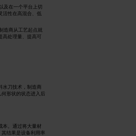
程以及在一个平台上切
灵活性在高混合、低
助制造商从工艺起点就
提高处理量、提高可
料水刀技术，制造商
几何形状的状态进入后
？
成本。通过将大量材
。其结果是设备利用率