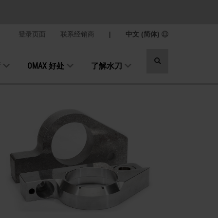
登录页面
联系经销商
|
中文 (简体)
切
新
OMAX 好处
了解水刀
换
搜
索