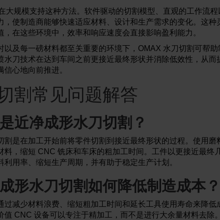
统旨在大规模支持这种方法。软件驱动的切割模型、直观的工作流
力，使制造商能够快速适应材料、设计和生产需求的变化。这种
值，在这些环境中，效率和响应速度会直接影响盈利能力。
时以及每一磅材料都至关重要的环境下，OMAX 水刀切割可帮
喷水刀技术在达到车间之前更接近最终形状并消除低效性，从而
满信心地向前推进。
切割常见问题解答
是近净成形水刀切割？
切割是在加工开始前将零件切割到接近最终形状的过程。使用磨
材料，缩短 CNC 铣床和车床的粗加工时间。工件以更接近最终
料利用率、缩短生产周期，并有助于稳定生产计划。
成形水刀切割如何降低制造成本
通过减少材料浪费、缩短粗加工时间和延长工具使用寿命来降低
价值 CNC 设备可以专注于精加工，而不是进行大余量材料去除