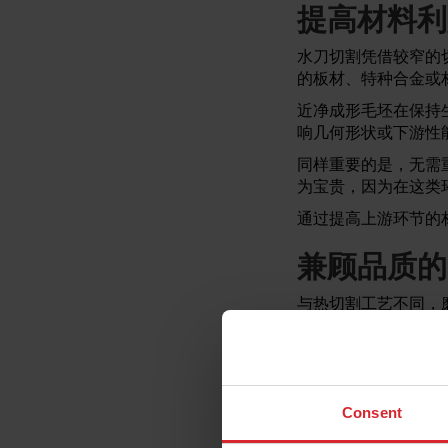
提高材料利
水刀切割凭借较窄的
的板材、特种合金或
近净成形毛坯在保持
响几何形状或下游性
同样重要的是，无需
为宝贵，因为在这类
通过提高上游环节的
兼顾品质的
与热切割工艺不同，
备进行精密加工或焊
随着制造商与以下方
碳纤维和复合材料
Consent
层压材料和多层材