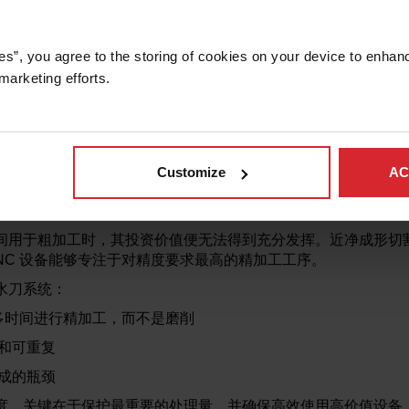
种金属
es”, you agree to the storing of cookies on your device to enhanc
料特性变化会造成下游问题，难以纠正且成本高昂。水刀通过机
marketing efforts. 
乎任何材料的能力也简化了路线决策。零件不需要根据材料类型
、排队以及损坏或延误的风险。
保持最高产能
Customize
AC
中最昂贵的资产之一。其盈利能力取决于正常运行时间和高效使用
间用于粗加工时，其投资价值便无法得到充分发挥。近净成形切
NC 设备能够专注于对精度要求最高的精加工工序。
水刀系统：
更多时间进行精加工，而不是磨削
和可重复
成的瓶颈
度。关键在于保护最重要的处理量，并确保高效使用高价值设备