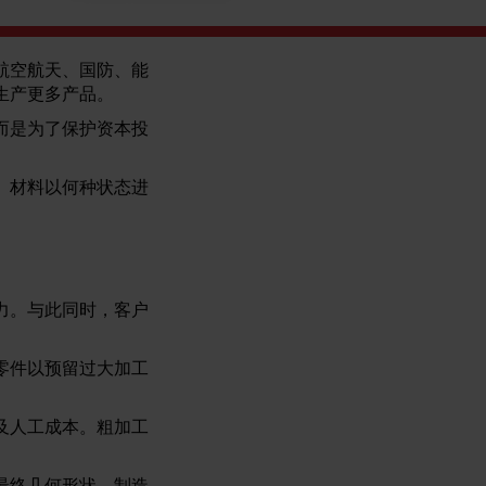
航空航天、国防、能
生产更多产品。
而是为了保护资本投
。材料以何种状态进
力。与此同时，客户
零件以预留过大加工
及人工成本。粗加工
最终几何形状，制造