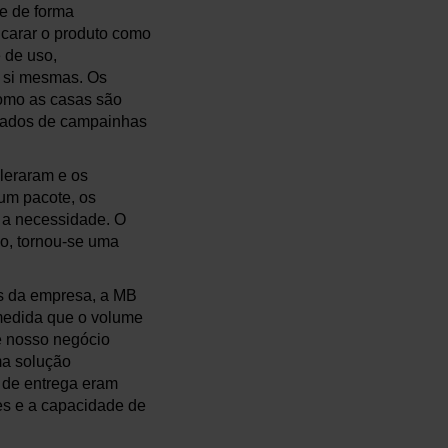
e de forma
ncarar o produto como
 de uso,
r si mesmas. Os
como as casas são
izados de campainhas
leraram e os
 um pacote, os
 a necessidade. O
ho, tornou-se uma
is da empresa, a MB
 medida que o volume
e nosso negócio
ma solução
s de entrega eram
res e a capacidade de