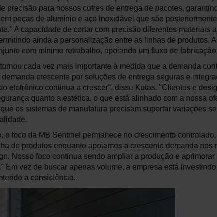
e precisão para nossos cofres de entrega de pacotes, garantin
s em peças de alumínio e aço inoxidável que são posteriorment
e." A capacidade de cortar com precisão diferentes materiais 
rmitindo ainda a personalização entre as linhas de produtos.
junto com mínimo retrabalho, apoiando um fluxo de fabricação 
e tornou cada vez mais importante à medida que a demanda conti
demanda crescente por soluções de entrega seguras e integra
 eletrônico continua a crescer", disse Kutas. "Clientes e desi
egurança quanto a estética, o que está alinhado com a nossa of
ca que os sistemas de manufatura precisam suportar variações se
alidade.
o, o foco da MB Sentinel permanece no crescimento controlado
nha de produtos enquanto apoiamos a crescente demanda nos 
ign. Nosso foco continua sendo ampliar a produção e aprimora
a." Em vez de buscar apenas volume, a empresa está investind
tendo a consistência.