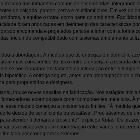
 maioria dos tamanhos comuns de encomendas, integrando-s
tes de calçada, parede, cerca e multifamiliares. Em vez de e
midores, a equipe o tratou como parte do ambiente. Facilidade
vacidade foram priorizadas em detrimento das características po
dos sob encomenda e projetados para se alinhar com a forma 
ídas, incluindo compatibilidade com sistemas amplamente util
lidou a abordagem. À medida que as entregas em domicílio ace
aram mais conscientes do risco entre a entrega e a retirada de
nel se posicionaram exatamente na interseção entre o tempo e
s hipotético. A entrega segura, antes uma preocupação de nic
a para proprietários e designers.
tanto, trouxe novos desafios na fabricação. Nos estágios inicia
 fornecedores externos para cortar componentes metálicos. À
a, esse modelo começou a mostrar seus limites. "À medida qu
o corte deixou de ser eficiente ou escalável. Precisávamos de u
a para atender à demanda crescente", explicou Kutas. Os prazo
enciar, as revisões exigiam coordenação entre vários fornecedo
a limitada por cronogramas externos.