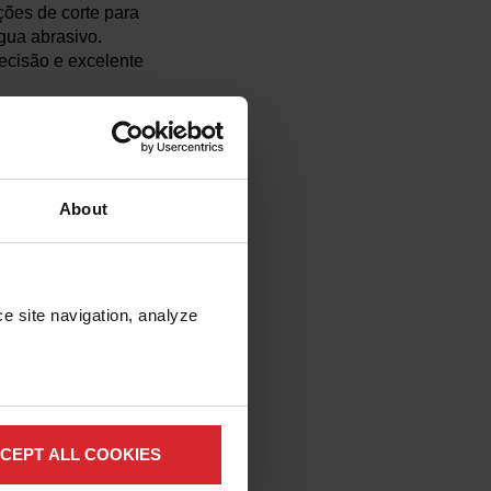
ções de corte para
gua abrasivo.
ecisão e excelente
potência. O MAXIEM
duzir calor ou
 o sistema corta
ais que a MB Sentinel
About
em ser desafiadores
e site navigation, analyze 
CEPT ALL COOKIES