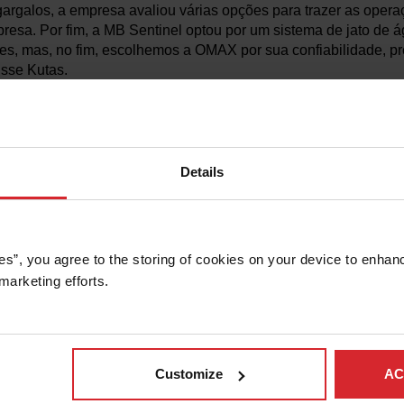
gargalos, a empresa avaliou várias opções para trazer as opera
presa. Por fim, a MB Sentinel optou por um sistema de jato de á
s, mas, no fim, escolhemos a OMAX por sua confiabilidade, pr
isse Kutas.
um
MAXIEM 1530
equipado com uma bomba de 30 cavalos de 
ra corte de precisão em uma ampla faixa de materiais sem intro
sando um jato de água de alta pressão misturado com abrasivo,
e chapas ou placas. Isso o torna bem adequado para os materi
Details
cluindo alumínio e aço inoxidável, bem como materiais que pod
 mais tradicionais.
es”, you agree to the storing of cookies on your device to enhanc
marketing efforts. 
Customize
AC