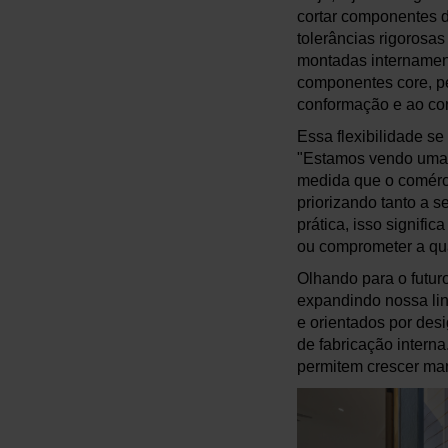
cortar componentes d
tolerâncias rigorosa
montadas internament
componentes core, pe
conformação e ao con
Essa flexibilidade s
"Estamos vendo uma 
medida que o comércio
priorizando tanto a s
prática, isso signifi
ou comprometer a qu
Olhando para o futur
expandindo nossa li
e orientados por des
de fabricação intern
permitem crescer man