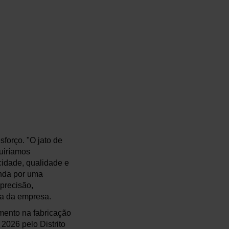
forço. "O jato de
uiríamos
cidade, qualidade e
anda por uma
 precisão,
ia da empresa.
mento na fabricação
2026 pelo Distrito