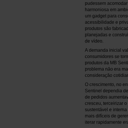
pudessem acomodar a
harmoniosa em ambien
um gadget para consu
acessibilidade e pri
produtos são fabrica
planejadas e constru
de vídeo.
A demanda inicial va
consumidores se torn
produtos da MB Senti
problema não era mai
consideração cotidian
O crescimento, no en
Sentinel dependia de
de pedidos aumentav
cresceu, terceirizar 
sustentável e intern
mais difíceis de ger
iterar rapidamente er