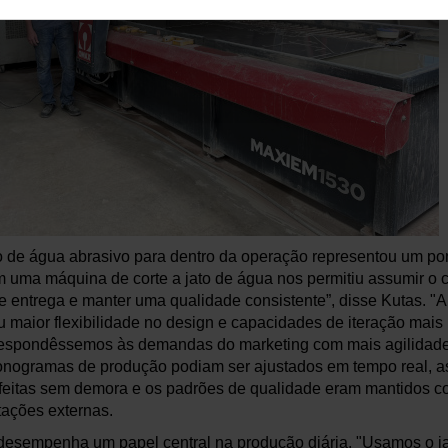
ato de água abrasivo para dentro da operação representou um po
em uma máquina de corte a jato de água nos permitiu assumir o 
e entrega e manter uma qualidade consistente”, disse Kutas. "A
u maior flexibilidade no design e capacidades de iteração mais 
espondêssemos às demandas do marketing com mais agilidade."
ronogramas de produção podiam ser ajustados em tempo real, a
 feitas sem demora e os padrões de qualidade eram mantidos 
tações externas.
 desempenha um papel central na produção diária. "Usamos o j