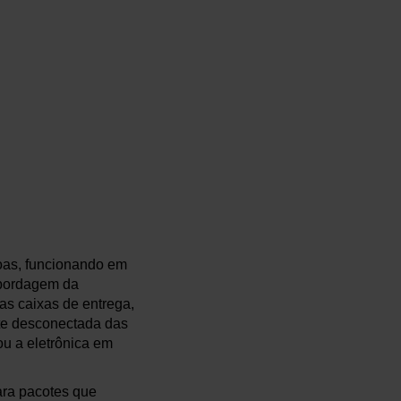
oas, funcionando em
abordagem da
as caixas de entrega,
ente desconectada das
ou a eletrônica em
ara pacotes que