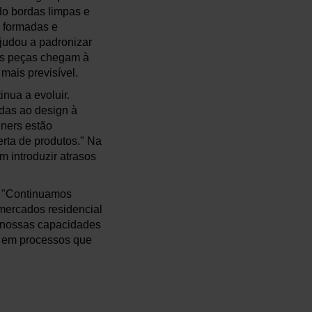
do bordas limpas e
e formadas e
ajudou a padronizar
 As peças chegam à
mais previsível.
nua a evoluir.
das ao design à
gners estão
erta de produtos." Na
m introduzir atrasos
. "Continuamos
mercados residencial
r nossas capacidades
o em processos que