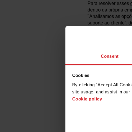
Para resolver esses 
dentro da própria em
"Analisamos as opçõe
suporte ao cliente”, d
A empresa instalou 
1530 foi projetado pa
estresse mecânico. U
formas diretamente d
Consent
usa regularmente, in
para métodos de corte
Cookies
By clicking “Accept All Cooki
site usage, and assist in our 
Cookie policy