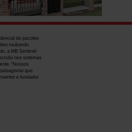
dencial de pacotes
drões roubando
e, a MB Sentinel
recisão nos sistemas
tente. “Nossos
e paisagismo que
nventor e fundador