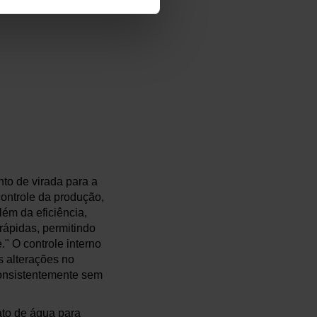
nto de virada para a
controle da produção,
lém da eficiência,
rápidas, permitindo
 O controle interno
s alterações no
consistentemente sem
ato de água para