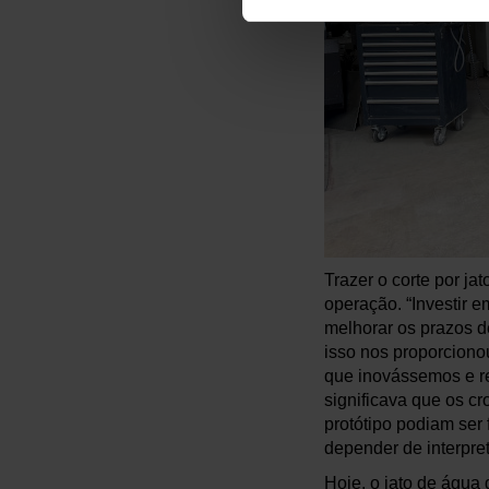
Trazer o corte por j
operação. “Investir 
melhorar os prazos d
isso nos proporciono
que inovássemos e r
significava que os c
protótipo podiam ser
depender de interpre
Hoje, o jato de água