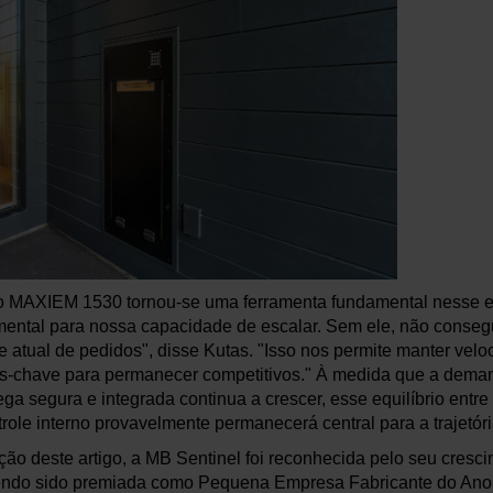
o MAXIEM 1530 tornou-se uma ferramenta fundamental nesse es
mental para nossa capacidade de escalar. Sem ele, não conseg
atual de pedidos", disse Kutas. "Isso nos permite manter velo
res-chave para permanecer competitivos." À medida que a dem
rega segura e integrada continua a crescer, esse equilíbrio entre
trole interno provavelmente permanecerá central para a trajetór
o deste artigo, a MB Sentinel foi reconhecida pelo seu cresci
tendo sido premiada como Pequena Empresa Fabricante do Ano 