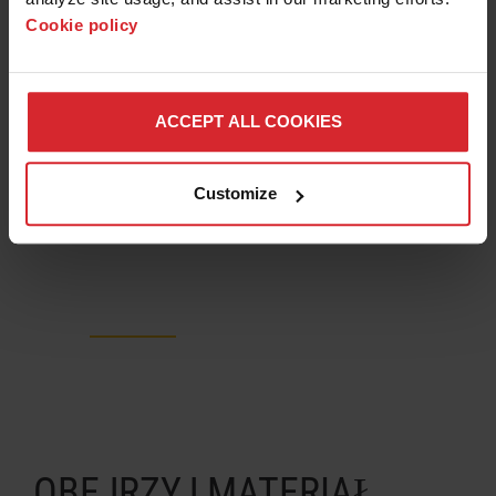
Cookie policy
OptiMAX
OMAX
ACCEPT ALL COOKIES
MAXIEM
GlobalMAX
Customize
ProtoMAX
OBEJRZYJ MATERIAŁ