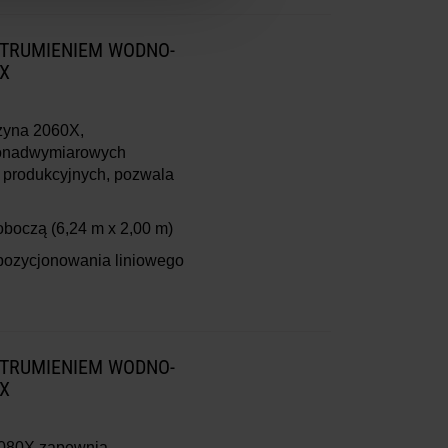
STRUMIENIEM WODNO-
X
szyna 2060X,
ponadwymiarowych
h produkcyjnych, pozwala
roboczą
(6,24 m x 2,00 m)
pozycjonowania liniowego
STRUMIENIEM WODNO-
X
 2080X zapewnia