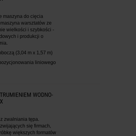
e maszyna do cięcia
 maszyna warsztatów ze
e wielkości i szybkości -
dowych i produkcji o
nia.
roboczą
(3,04 m x 1,57 m)
pozycjonowania liniowego
STRUMIENIEM WODNO-
X
z zwalniania tępa.
zwijających się firmach,
óbkę większych formatów