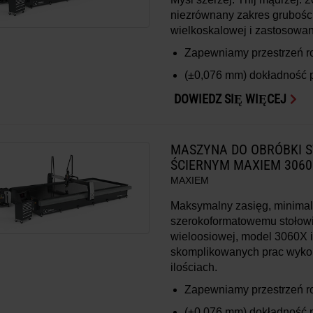
niezrównany zakres grubości
wielkoskalowej i zastosowan
Zapewniamy przestrzeń 
(±0,076 mm)
dokładność 
DOWIEDZ SIĘ WIĘCEJ
MASZYNA DO OBRÓBKI 
ŚCIERNYM MAXIEM 3060
MAXIEM
Maksymalny zasięg, minimal
szerokoformatowemu stołowi 
wieloosiowej, model 3060X i
skomplikowanych prac wyk
ilościach.
Zapewniamy przestrzeń 
(±0,076 mm)
dokładność 