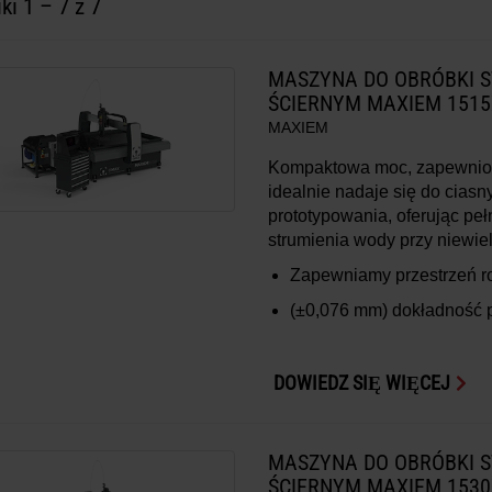
iki
1
–
7
z 7
MASZYNA DO OBRÓBKI 
ŚCIERNYM MAXIEM 1515
MAXIEM
Kompaktowa moc, zapewnion
idealnie nadaje się do ciasn
prototypowania, oferując p
strumienia wody przy niewie
Zapewniamy przestrzeń 
(±0,076 mm)
dokładność 
DOWIEDZ SIĘ WIĘCEJ
MASZYNA DO OBRÓBKI 
ŚCIERNYM MAXIEM 1530