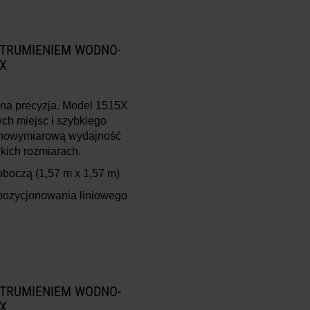
STRUMIENIEM WODNO-
X
a precyzja. Model 1515X
ych miejsc i szybkiego
ełnowymiarową wydajność
lkich rozmiarach.
roboczą
(1,57 m x 1,57 m)
pozycjonowania liniowego
STRUMIENIEM WODNO-
X