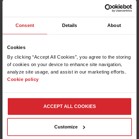
DOWIEDZ SIĘ WIĘCEJ O
Consent
Details
About
MASZYNACH DO CIĘCIA WODĄ
Cookies
By clicking “Accept All Cookies”, you agree to the storing 
of cookies on your device to enhance site navigation, 
analyze site usage, and assist in our marketing efforts. 
Cookie policy
Historie klientów
SEEBERGER NATURSTEINWERK ZWIĘKSZA
SPRZEDAŻ DZIĘKI TECHNOLOGII CIĘCIA
ACCEPT ALL COOKIES
STRUMIENIEM WODY OMAX
Customize
Przeczytaj więcej