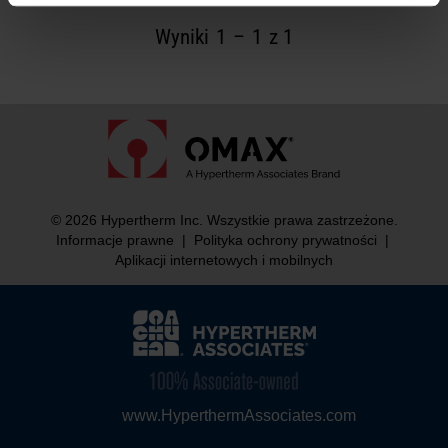
Wyniki
1
–
1
z 1
© 2026 Hypertherm Inc. Wszystkie prawa zastrzeżone.
Informacje prawne
|
Polityka ochrony prywatności
|
Aplikacji internetowych i mobilnych
www.HyperthermAssociates.com