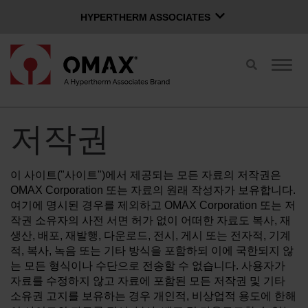
HYPERTHERM ASSOCIATES
HYPERTHERM ASSOCIATES
검
탐
Hypertherm 플라즈마
색
색
OMAX 워터젯
전
전
환
환
한국어
소프트웨어 그룹
저작권
로그인 페이지
공급업체 연락처
이 사이트("사이트")에서 제공되는 모든 자료의 저작권은
OMAX Corporation 또는 자료의 원래 작성자가 보유합니다.
워터젯 구매
여기에 명시된 경우를 제외하고 OMAX Corporation 또는 저
작권 소유자의 사전 서면 허가 없이 어떠한 자료도 복사, 재
생산, 배포, 재발행, 다운로드, 전시, 게시 또는 전자적, 기계
OMAX 혁신
적, 복사, 녹음 또는 기타 방식을 포함하되 이에 국한되지 않
는 모든 형식이나 수단으로 전송할 수 없습니다. 사용자가
자료를 수정하지 않고 자료에 포함된 모든 저작권 및 기타
OMAX의 장점
소유권 고지를 보유하는 경우 개인적, 비상업적 용도에 한해