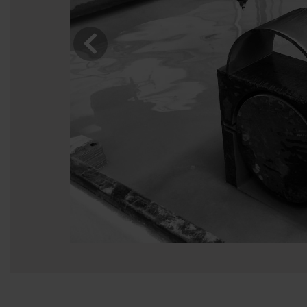
신의
s는
는