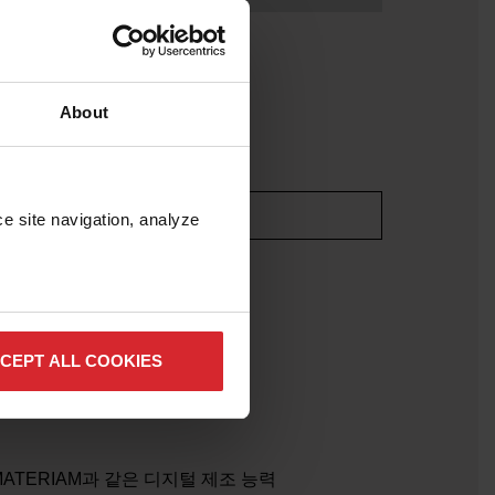
About
e site navigation, analyze 
CEPT ALL COOKIES
TERIAM과 같은 디지털 제조 능력